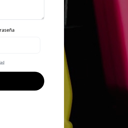
traseña
dad